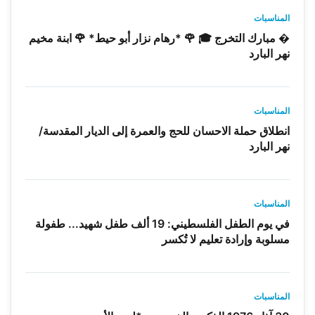
المناسبات
� مبارك التخرج 🎓 🌹 *رهام نزار أبو حيط* 🌹 ابنة مخيم
نهر البارد
المناسبات
انطلاق حملة الاحسان للحج والعمرة إلى الديار المقدسة/
نهر البارد
المناسبات
في يوم الطفل الفلسطيني: 19 ألف طفل شهيد... طفولة
مسلوبة وإرادة تعليم لا تُكسر
المناسبات