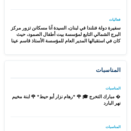
فعاليات
سفيرة دولة فنلندا في لبنان، السيدة آنا مسكانن تزور مركز
البرج الشمالي التابع لمؤسسة بيت أطفال الصمود، حيث
كان في استقبالها المدير العام للمؤسسة الأستاذ قاسم عينا
المناسبات
المناسبات
� مبارك التخرج 🎓 🌹 *رهام نزار أبو حيط* 🌹 ابنة مخيم
نهر البارد
المناسبات