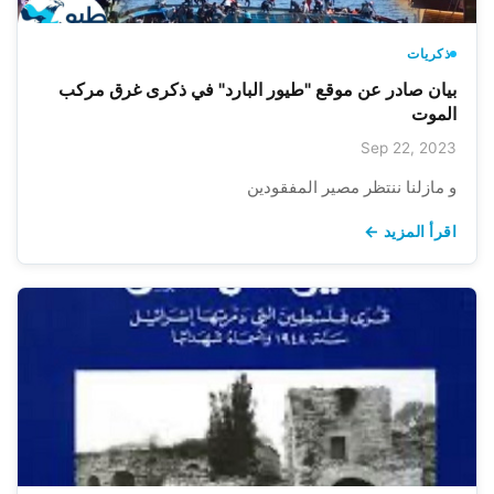
ذكريات
بيان صادر عن موقع "طيور البارد" في ذكرى غرق مركب
الموت
Sep 22, 2023
و مازلنا ننتظر مصير المفقودين
اقرأ المزيد ←