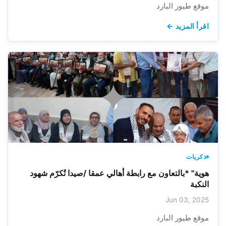
موقع طيور البارد
اقرأ المزيد ←
ذكريات
هوية" *بالتعاون مع رابطة أهالي عمقا /صيدا تُكرّم شهود
النكبة
Jun 03, 2025
موقع طيور البارد