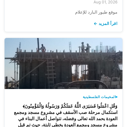
Aug 01, 2026
موقع طيور البارد للإعلام
اقرأ المزيد ←
المخيمات الفلسطينية
وَقُلِ اعْمَلُوا فَسَيَرَى اللَّهُ عَمَلَكُمْ وَرَسُولُهُ وَالْمُؤْمِنُونَ﴾
استكمال مرحلة صب الأسقف في مشروع مسجد ومجمع
العودة بحمد الله تعالى وفضله، تتواصل أعمال البناء في
مشروع مسجد ومجمع العودة بخطى ثابتة، حيث تم قبل