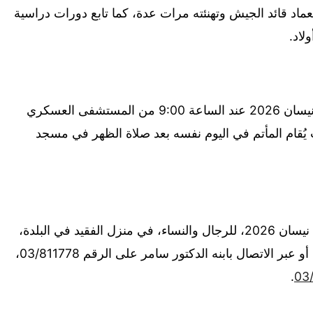
عماد قائد الجيش وتهنئته مرات عدة، كما تابع دورات دراسية
لاد.
ومن المقرر أن يُنقل الجثمان يوم الجمعة 3 نيسان 2026 عند الساعة 9:00 من المستشفى العسكري
 يُقام المأتم في اليوم نفسه بعد صلاة الظهر في مسجد
وتُقبل التعازي يومي السبت والأحد في 4 و5 نيسان 2026، للرجال والنساء، في منزل الفقيد في البلدة،
من الساعة 10:00 صباحًا حتى آذان المغرب، أو عبر الاتصال بابنه الدكتور سامر على الرقم 03/811778،
.
03