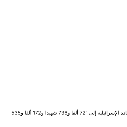
وبذلك، ارتفعت الحصيلة الإجمالية لضحايا الإبادة الإسرائيلية إلى “72 ألفا و736 شهيدا و172 ألفا و535