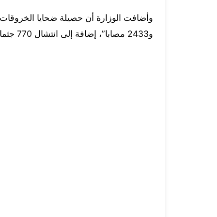
و2433 مصابا”، إضافة إلى انتشال 770 جثمانا من تحت الأنقاض ومن الشوارع.