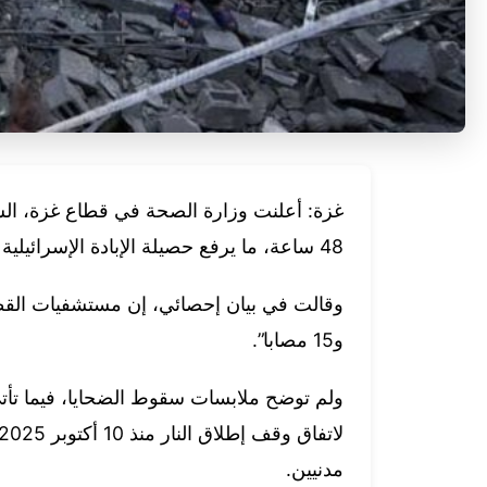
48 ساعة، ما يرفع حصيلة الإبادة الإسرائيلية منذ تشرين الأول/ أكتوبر 2023 إلى 72 ألفا و736 شهيدا.
و15 مصابا”.
ولم توضح ملابسات سقوط الضحايا، فيما تأ
مدنيين.