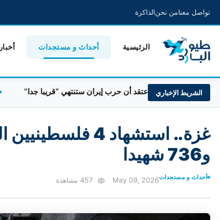
تواصل معنا
من نحن
الذاكرة
الرئيسية
أحداث و مستجدات
أخبار
ترامب: أعتقد أن حرب إيران ستنتهي “قريبا جدا”
السعودي
الشريط الإخباري
و736 شهيدا
أحداث و مستجدات
May 09, 2026
457 مشاهدة