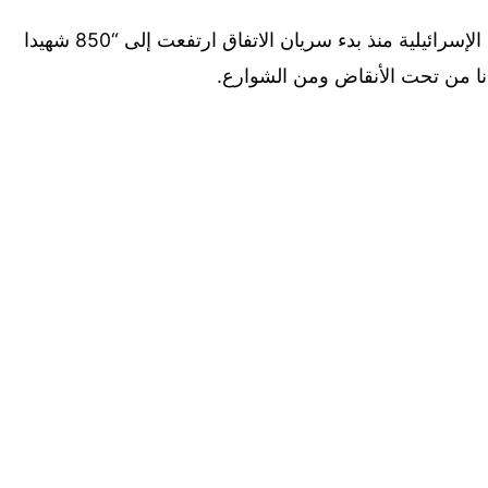
وأضافت الوزارة أن حصيلة ضحايا الخروقات الإسرائيلية منذ بدء سريان الاتفاق ارتفعت إلى “850 شهيدا