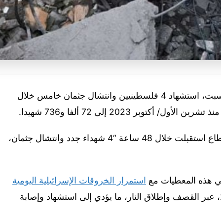
غزة: أعلنت وزارة الصحة في قطاع غزة، السبت، استشهاد 4 فلسطينيين وانتشال جثمان خامس خلال
وقالت في بيان إحصائي، إن مستشفيات القطاع استقبلت خلال 48 ساعة “4 شهداء جدد وانتشال جثمان،
تي هذه المعطيات مع
استمرار الخروقات الإسرائيلية اليومية
لاتفاق وقف إطلاق النار منذ 10 أكتوبر 2025، عبر القصف وإطلاق النار، ما يؤدي إلى استشهاد وإصابة