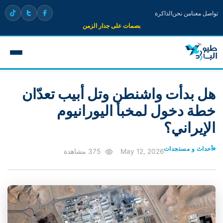
تواصل معنا
من نحن
الذاكرة
بصمات على جدار الزمن
هل بدأت واشنطن وتل أبيب تعدّان
خطة دخول لمخبأ اليورانيوم
الإيراني؟
أحداث و مستجدات
May 12, 2026
375 مشاهدة