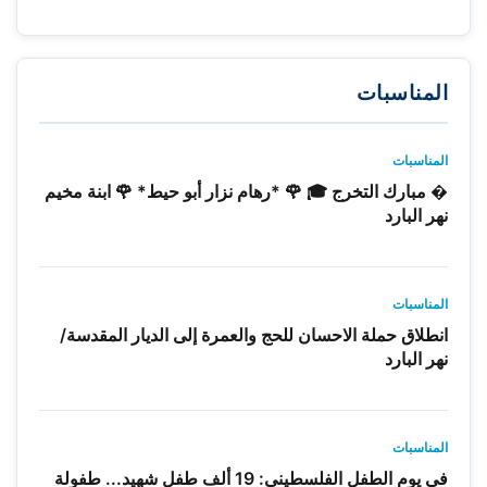
المناسبات
المناسبات
� مبارك التخرج 🎓 🌹 *رهام نزار أبو حيط* 🌹 ابنة مخيم
نهر البارد
المناسبات
انطلاق حملة الاحسان للحج والعمرة إلى الديار المقدسة/
نهر البارد
المناسبات
في يوم الطفل الفلسطيني: 19 ألف طفل شهيد... طفولة