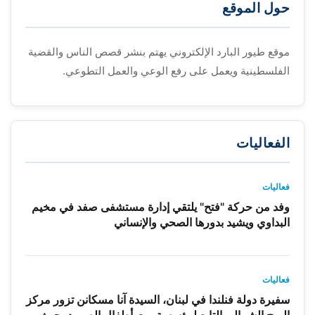
حول الموقع
موقع طيور البارد الإلكتروني يهتم بنشر قصص الناس والقضية
الفلسطينية ويعمل على رفع الوعي والعمل التطوعي.
الفعاليات
فعاليات
وفد من حركة "فتح" يلتقي إدارة مستشفى صفد في مخيم
البداوي ويشيد بدورها الصحي والإنساني
فعاليات
سفيرة دولة فنلندا في لبنان، السيدة آنا مسكانن تزور مركز
البرج الشمالي التابع لمؤسسة بيت أطفال الصمود، حيث