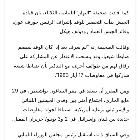
كما أفادت صحيفة “النهار” اللبنانية، الثلاثاء، بأن قيادة
الجيش بدأت التحضير للوفد بإشراف الرئيس جوزف عون،
وقائد الجيش العماد رودولف هيكل.
وقالت الصحيفة إنه “لم يعرف بعد إذا كان الوفد سيضم
ضابطا شيعيا، وقد ينسحب الاعتذار عن المشاركة على
رفاق لهم من طوائف أخرى، مع التذكير بأن ضباطا شيعة
شاركوا في مفاوضات 17 أيار 1983”.
ومن المقرر أن ينعقد في مقر البنتاغون بواشنطن، في 29
مايو الجاري، اجتماع أمني بين وفدي الجيشين اللبناني
والإسرائيلي برعاية أمريكية، استباقا لجولة مفاوضات
جديدة بين لبنان وإسرائيل في 2 و3 يونيو/ حزيران المقبل.
وفي السياق ذاته، استقبل رئيس مجلس الوزراء اللبناني