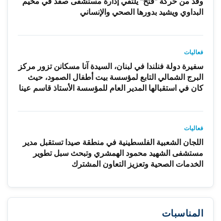
وفد من حركة "فتح" يلتقي إدارة مستشفى صفد في مخيم
البداوي ويشيد بدورها الصحي والإنساني
فعاليات
سفيرة دولة فنلندا في لبنان، السيدة آنا مسكانن تزور مركز
البرج الشمالي التابع لمؤسسة بيت أطفال الصمود، حيث
كان في استقبالها المدير العام للمؤسسة الأستاذ قاسم عينا
فعاليات
اللجان الشعبية الفلسطينية في منطقة صيدا تستقبل مدير
مستشفى الشهيد محمود الهمشري وتبحث سبل تطوير
الخدمات الصحية وتعزيز التعاون المشترك
المناسبات