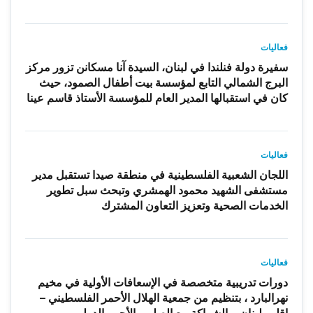
فعاليات
سفيرة دولة فنلندا في لبنان، السيدة آنا مسكانن تزور مركز
البرج الشمالي التابع لمؤسسة بيت أطفال الصمود، حيث
كان في استقبالها المدير العام للمؤسسة الأستاذ قاسم عينا
فعاليات
اللجان الشعبية الفلسطينية في منطقة صيدا تستقبل مدير
مستشفى الشهيد محمود الهمشري وتبحث سبل تطوير
الخدمات الصحية وتعزيز التعاون المشترك
فعاليات
دورات تدريبية متخصصة في الإسعافات الأولية في مخيم
نهرالبارد ، بتنظيم من جمعية الهلال الأحمر الفلسطيني –
إقليم لبنان وبالشراكة مع الصليب الأحمر الدولي،