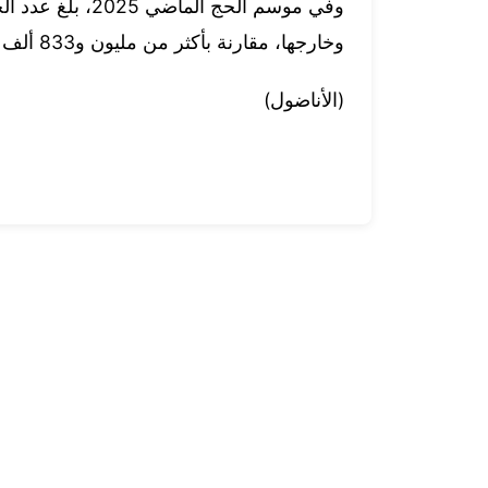
وخارجها، مقارنة بأكثر من مليون و833 ألف حاج في موسم 2024، وفقا لبيانات هيئة الإحصاء السعودية.
(الأناضول)