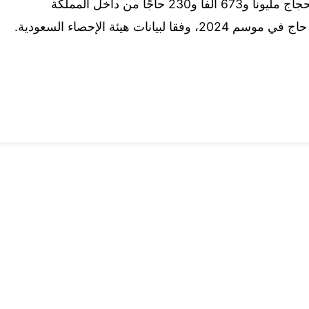
وفي موسم الحج الماضي 2025، بلغ عدد الحجاج مليونا و673 ألفا و230 حاجًا من داخل المملكة