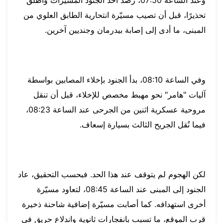
وعند الساعة 07:50، رصد أحد الجنود المسيّرات وأطلق
تحذيرًا، قبل أن تصيب مسيّرة انتحارية الطابق العلوي من
المبنى، ما أدى إلى إصابة بيدرمان وجنديين آخرين.
وفي الساعة 08:10، بدأ الجنود بإخلاء المصابين بواسطة
آليات "هامر" نحو مهبط مخصص للإخلاء، قبل أن تنقل
مروحية عسكرية اثنين من الجرحى عند الساعة 08:23،
فيما نُقل الجريح الثالث بسيارة إسعاف.
لكن الهجوم لم يتوقف عند هذا الحد. فبحسب التحقيق، عاد
الجنود إلى المبنى عند الساعة 08:45، لتعاود مسيّرة
أخرى استهدافه. كما أصابت مسيّرة إضافية شاحنة ذخيرة
قرب الموقع، ما تسبب بانفجارات ثانوية واندلاع حريق في