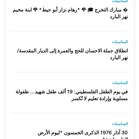
المناسبات
� مبارك التخرج 🎓 🌹 *رهام نزار أبو حيط* 🌹 ابنة مخيم
نهر البارد
المناسبات
انطلاق حملة الاحسان للحج والعمرة إلى الديار المقدسة/
نهر البارد
المناسبات
في يوم الطفل الفلسطيني: 19 ألف طفل شهيد... طفولة
مسلوبة وإرادة تعليم لا تُكسر
المناسبات
30 آذار 1976 الذكرى الخمسون *ليوم الأرض