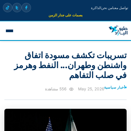
تواصل معنا
من نحن
الذاكرة
بصمات على جدار الزمن
تسريبات تكشف مسودة اتفاق
واشنطن وطهران... النفط وهرمز
في صلب التفاهم
أخبار سياسية
May 25, 2026
556 مشاهدة