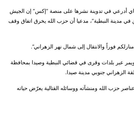
خاي أدرعي في تدوينة نشرها على منصة “إكس” إن الجيش
ين في مدينة النبطية”، مدعيا أن حزب الله يخرق اتفاق وقف
زلكم فوراً والانتقال إلى شمال نهر الزهراني”.
زهراني نحو 25 كيلو مترا، ويمر عبر بلدات وقرى في قضائي النبطية وصيدا بمحافظة
 الزهراني جنوبي مدينة صيدا.
اصر حزب الله ومنشآته ووسائله القتالية يعرّض حياته