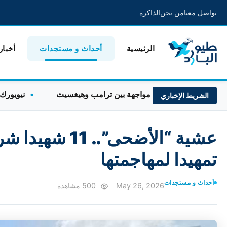
تواصل معنا
من نحن
الذاكرة
الرئيسية
أحداث و مستجدات
أخبار
لذخائر تشعل مواجهة بين ترامب وهيغسيث
نيويورك تايمز: 
الشريط الإخباري
عشية “الأضحى”.
تمهيدا لمهاجمتها
أحداث و مستجدات
May 26, 2026
500 مشاهدة