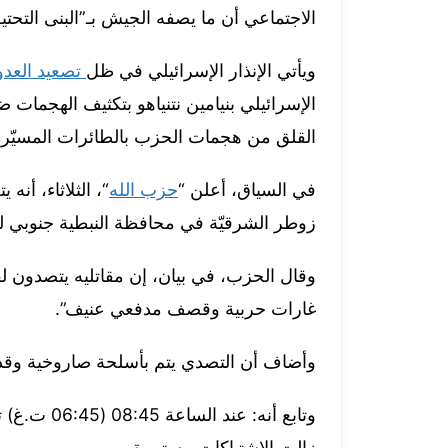
الاجتماعي أن ما يصفه الجيش بـ”البنى التحت
ويأتي الإنذار الإسرائيلي في ظل
تصعيد العدو
الإسرائيلي بنيامين نتنياهو بتكثيف الهجما
القلق من هجمات الحزب بالطائرات المسيّرة
في السياق، أعلن “
حزب الله
“، الثلاثاء، أن
زوطر الشرقيّة في محافظة النبطية جنوبي لب
وقال الحزب، في بيان، إن مقاتليه يتصدون لق
غارات حربية وقصف مدفعي عنيف”.
وأضاف أن التصدي يتم بأسلحة صاروخية وقذا
وتابع أنه: 
زالت الاشتباكات مستمرة.