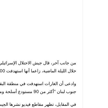
من جانب آخر، قال جيش الاحتلال الإسرائيلي 
خلال الليلة الماضية، زاعما أنها استهدفت 100 هدف ومسلحين تابعين لـ”حزب الله”.
وادعى أن الغارات استهدفت في منطقة البقا
جنوب لبنان “أكثر من 90 مستودع أسلحة ومقرات قيادة ومواقع رصد” قال إنها تابعة لـ”حزب الله”.
في المقابل، تظهر مقاطع فيديو نشرها الجي