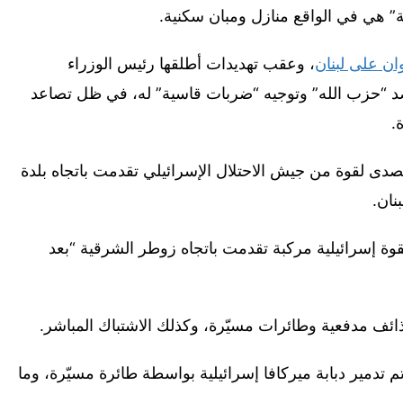
ية” هي في الواقع منازل ومبان سكنية.
ان على لبنان
، وعقب تهديدات أطلقها رئيس الوزراء
ت ضد “حزب الله” وتوجيه “ضربات قاسية” له، في ظل تصاعد
.
ه يتصدى لقوة من جيش الاحتلال الإسرائيلي تقدمت باتجاه بلدة
نان.
وة إسرائيلية مركبة تقدمت باتجاه زوطر الشرقية “بعد
ئف مدفعية وطائرات مسيّرة، وكذلك الاشتباك المباشر.
عند الساعة 08:45 (06:45 ت.غ) تم تدمير دبابة ميركافا إسرائيلية بواسطة طائرة مسيّرة، وما