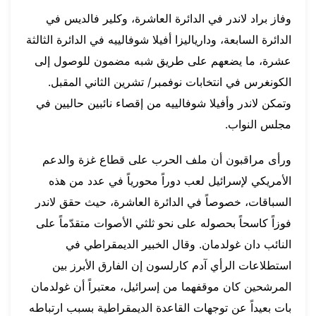
وفاز براد لاندر في الدائرة العاشرة، وكلير فالديس في
الدائرة السابعة، ودارياليزا أفيلا شوفالييه في الدائرة الثالثة
عشرة، ما يضعهم على طريق شبه مضمون للوصول إلى
الكونغرس في انتخابات نوفمبر/ تشرين الثاني المقبل.
وتمكن لاندر وأفيلا شوفالييه من إقصاء نائبين حاليين في
مجلس النواب.
ورأى مراقبون أن ملف الحرب على قطاع غزة والدعم
الأمريكي لإسرائيل لعب دوراً محورياً في عدد من هذه
السباقات، خصوصاً في الدائرة العاشرة، حيث حقق لاندر
فوزاً كاسحاً بحصوله على نحو ثلثي الأصوات متقدّماً على
النائب دان غولدمان. وقال الخبير الديمقراطي في
استطلاعات الرأي آدم كارلسون إن الفارق الأبرز بين
المرشحين كان موقفهما من إسرائيل، معتبراً أن غولدمان
بات بعيداً عن توجهات القاعدة الديمقراطية بسبب ارتباطه