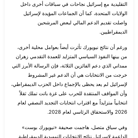
التقليدية مع إسرائيل نجاحات في سباقات أخرى داخل
الولايات المتحدة، كما أن الجماعات المؤيدة لإسرائيل
واصلت تقديم الدعم المالي لبعض المرشحين
الديمقراطيين.
ورغم أن نتائج نيويورك تأثرت أيضاً بعوامل محلية أخرى،
من بينها النفوذ السياسي المتزايد للعمدة التقدمي زهران
ممداني الذي دعم الفائزين الثلاثة، فإن الرسالة الأبرز التي
خرجت من الانتخابات هي أن الدعم غير المشروط
لإسرائيل لم يعد يحظى بالإجماع داخل الحزب الديمقراطي،
وأن المواقف المنتقدة للحرب على غزة باتت تملك ثقلاً
انتخابياً متزايداً مع اقتراب انتخابات التجديد النصفي لعام
2026 والاستحقاق الرئاسي لعام 2028.
وفي سياق متصل، هاجمت صحيفة «نيويورك بوست»
الداعمة لإسرائيل نتائج الانتخابات التمهيدية الديمقراطية