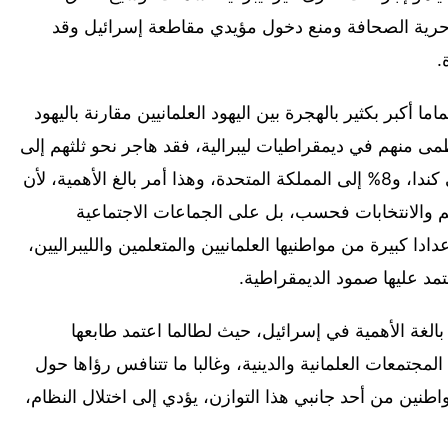
 حرية الصحافة ومنع دخول مؤيدي مقاطعة إسرائيل وقد
.
 أكبر بكثير بالهجرة بين اليهود العلمانيين مقارنة باليهود
عظمى منهم في ديمقراطيات ليبرالية، فقد هاجر نحو ثلثهم إلى
الولايات المتحدة، و18% إلى ألمانيا، و9% إلى كندا، و8% إلى المملكة المتحدة، وهذا أمر بالغ الأهمية، لأن
كم والانتخابات فحسب، بل على الجماعات الاجتماعية
دادا كبيرة من مواطنيها العلمانيين والمتعلمين والليبراليين،
يعتمد عليها صمود الديمقراطية.
الغة الأهمية في إسرائيل، حيث لطالما اعتمد طابعها
مجتمعات العلمانية والدينية، وغالبا ما تتنافس رؤاها حول
طنين من أحد جانبي هذا التوازن، يؤدي إلى اختلال النظام،