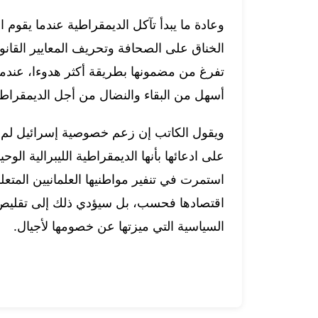
وعادة ما يبدأ تآكل الديمقراطية عندما يقوم
الخناق على الصحافة وتحريف المعايير القانون
تفرغ من مضمونها بطريقة أكثر هدوءا، عندما يق
أسهل من البقاء والنضال من أجل الديمقراطي
ويقول الكاتب إن زعم خصوصية إسرائيل لم يق
على ادعائها بأنها الديمقراطية الليبرالية الو
استمرت في تنفير مواطنيها العلمانيين المت
اقتصادها فحسب، بل سيؤدي ذلك إلى تقليص عد
السياسية التي ميزتها عن خصومها لأجيال.