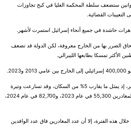
القوانين ستضعف سلطة المحكمة العليا في كبح تجاوزات
 التعيينات القضائية.
اهرات حاشدة في جميع أنحاء إسرائيل استمرت لأشهر.
اق الضرر بها من الخارج معروفة، لكن الدولة قد تضعف
ن الأكثر تمسكا بطابعها الليبرالي.
202.
وفي بلد صغير كهذا، يعد هذا الرقم لافتا للنظر، إذ يمثل ما يقارب 5% من السكان، وقد تسارعت وتيرة
الهجرة في السنوات الأخيرة، حيث بلغ عدد المغادرين 55,300 في عام 2023، و82,700 في عام 2024،
لال هذه الفترة، إلا أن عدد المغادرين فاق عدد الوافدين