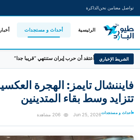
تواصل معنا
من نحن
الذاكرة
الرئيسية
أحداث و مستجدات
أخبار
ترامب: أعتقد أن حرب إيران ستنتهي “قريبا جدا”
السعود
الشريط الإخباري
فايننشال تايمز: الهجرة العكسية
تتزايد وسط بقاء المتدينين
أحداث و مستجدات
Jun 25, 2026
206 مشاهدة