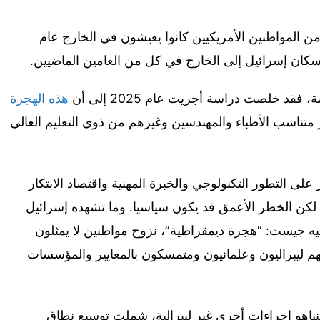
شير التقديرات إلى أن 1% فقط من المواطنين الأمريكيين كانوا يعيشون في الخارج عام
 خلصت دراسة أجريت عام 2025 إلى أن
هذه الهجرة
ناسب الأطباء والمهندسين وغيرهم من ذوي التعليم العالي
 على التطور التكنولوجي والخبرة المهنية واقتصاد الابتكار
د، لكن الخطر الأعمق قد يكون سياسيا. وما تشهده إسرائيل
 جيست: “هجرة ديمقراطية”، نزوح مواطنين لا يمثلون
م ليبراليون وعلمانيون ومتمسكون بالمعايير والمؤسسات
انتهجت حكومة نتنياهو إجراءات أخرى غير ليبرالية، شملت توسيع نطاق