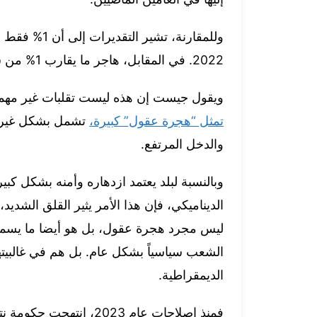
وللمقارنة، ت
2022. في المقابل، هاجر ما يقارب 1% من سكان إسرائيل إلى الخارج في كل من العامين الماضيين.
ويقول جيست إن هذه ليست تقلبات غير مهمة، فقد
تمثل “هجرة عقول” كبيرة،
تشمل بشكل غير مت
والدخل المرتفع.
وبالنسبة لبلد يعتمد ازدهاره وأمنه بشكل كبير
الديناميكي، فإن هذا الأمر يثير القلق الشدي
ليس مجرد هجرة عقول، بل هو أيضا ما يسميه
الشعب سياسياً بشكل عام. بل هم في غالبيته
الديمقراطية.
فمنذ إصلاحات عام 2023، 