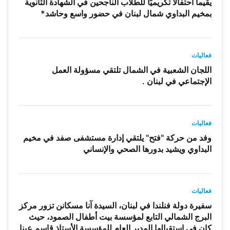
يقيما احتفالًا تكريميًا للطلاب الناجحين في الشهادة الثانوية
بمخيم البداوي شمال لبنان في حضور واسع وحاشد*
فعاليات
اللجان الشعبية في الشمال تلتقي مسؤولة العمل
الإجتماعي في لبنان .
فعاليات
وفد من حركة "فتح" يلتقي إدارة مستشفى صفد في مخيم
البداوي ويشيد بدورها الصحي والإنساني
فعاليات
سفيرة دولة فنلندا في لبنان، السيدة آنا مسكانن تزور مركز
البرج الشمالي التابع لمؤسسة بيت أطفال الصمود، حيث
كان في استقبالها المدير العام للمؤسسة الأستاذ قاسم عينا