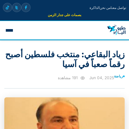
تواصل معنا
من نحن
الذاكرة
بصمات على جدار الزمن
زياد البقاعي: منتخب فلسطين أصبح
رقماً صعباً في آسيا
رياضة
Jun 04, 2025
191 مشاهدة