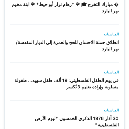
� مبارك التخرج 🎓 🌹 *رهام نزار أبو حيط* 🌹 ابنة مخيم
نهر البارد
المناسبات
انطلاق حملة الاحسان للحج والعمرة إلى الديار المقدسة/
نهر البارد
المناسبات
في يوم الطفل الفلسطيني: 19 ألف طفل شهيد... طفولة
مسلوبة وإرادة تعليم لا تُكسر
المناسبات
30 آذار 1976 الذكرى الخمسون *ليوم الأرض
الفلسطينية*