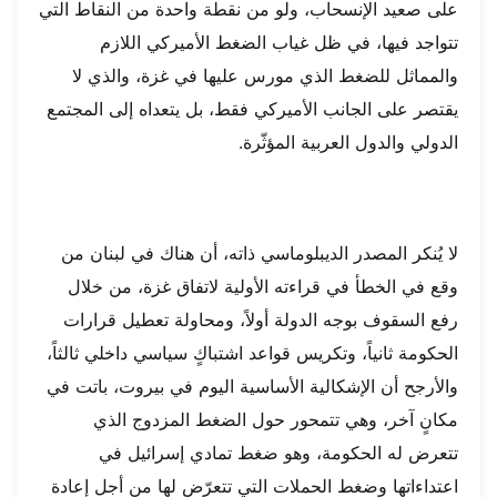
على صعيد الإنسحاب، ولو من نقطة واحدة من النقاط التي
تتواجد فيها، في ظل غياب الضغط الأميركي اللازم
والمماثل للضغط الذي مورس عليها في غزة، والذي لا
يقتصر على الجانب الأميركي فقط، بل يتعداه إلى المجتمع
الدولي والدول العربية المؤثّرة.
لا يُنكر المصدر الديبلوماسي ذاته، أن هناك في لبنان من
وقع في الخطأ في قراءته الأولية لاتفاق غزة، من خلال
رفع السقوف بوجه الدولة أولاً، ومحاولة تعطيل قرارات
الحكومة ثانياً، وتكريس قواعد اشتباكٍ سياسي داخلي ثالثاً،
والأرجح أن الإشكالية الأساسية اليوم في بيروت، باتت في
مكانٍ آخر، وهي تتمحور حول الضغط المزدوج الذي
تتعرض له الحكومة، وهو ضغط تمادي إسرائيل في
اعتداءاتها وضغط الحملات التي تتعرّض لها من أجل إعادة