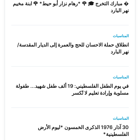
� مبارك التخرج 🎓 🌹 *رهام نزار أبو حيط* 🌹 ابنة مخيم
نهر البارد
المناسبات
انطلاق حملة الاحسان للحج والعمرة إلى الديار المقدسة/
نهر البارد
المناسبات
في يوم الطفل الفلسطيني: 19 ألف طفل شهيد... طفولة
مسلوبة وإرادة تعليم لا تُكسر
المناسبات
30 آذار 1976 الذكرى الخمسون *ليوم الأرض
الفلسطينية*