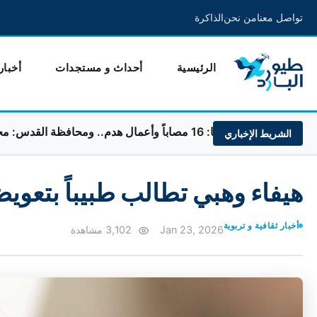
تواصل معنا
من نحن
الذاكرة
الرئيسية
أحداث و مستجدات
أخبار
ل هدم.. ومحافظة القدس: مخطط لفصله عن الضفة
الشريط الإخباري
هيفاء وهبي تطالب طبيباً بتعويض مادي ق
أخبار ثقافية و تربوية
Jan 23, 2026
3,102 مشاهدة