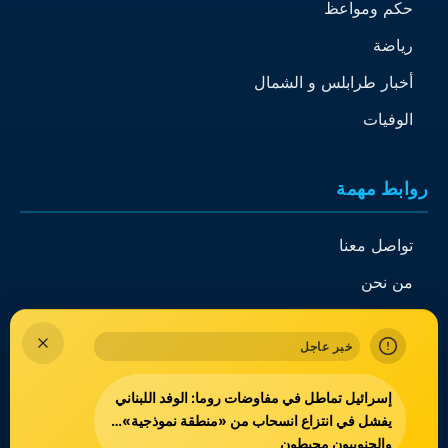
حكم ومواعظ
رياضة
أخبار طرابلس و الشمال
الوفيات
روابط مهمة
تواصل معنا
من نحن
الذاكرة
خبر عاجل
إسرائيل تماطل في مفاوضات روما: الوفد اللبناني
يفشل في انتزاع انسحاب من «منطقة نموذجية»…
جميع الحقوق محفوظة
طيور البارد
© 2026
والجنوبيون محبطون