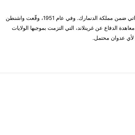
ويُذكر أن غرينلاند تُعدّ إقليمًا يتمتّع بالحكم الذاتي ضمن مملكة الدنمارك. وفي عام 1951، وقّعت واشنطن
 معاهدة الدفاع عن غرينلاند، التي التزمت بموجبها الولايات
 لأي عدوان محتمل.