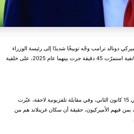
ي دونالد ترامب وجّه توبيخًا شديدًا إلى رئيسة الوزراء
الدنماركية ميتي فريدريكسن خلال مكالمة هاتفية استمرّت 45 دقيقة جرت بينهما عام 2025، على خلفية
وأفادت الصحيفة بأن الاتصال الهاتفي عُقد في 15 كانون الثاني، وفي مقابلة تلفزيونية لاحقة، عبّرت
بمن فيهم الأميركيون، حقيقة أن سكان غرينلاند هم من