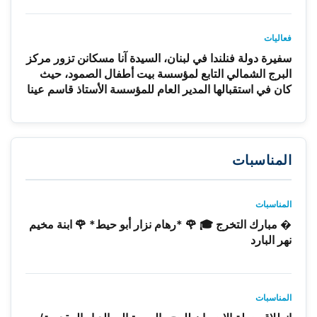
فعاليات
سفيرة دولة فنلندا في لبنان، السيدة آنا مسكانن تزور مركز
البرج الشمالي التابع لمؤسسة بيت أطفال الصمود، حيث
كان في استقبالها المدير العام للمؤسسة الأستاذ قاسم عينا
المناسبات
المناسبات
� مبارك التخرج 🎓 🌹 *رهام نزار أبو حيط* 🌹 ابنة مخيم
نهر البارد
المناسبات