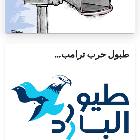
طبول حرب ترامب…