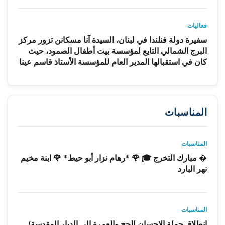
فعاليات
سفيرة دولة فنلندا في لبنان، السيدة آنا مسكانن تزور مركز
البرج الشمالي التابع لمؤسسة بيت أطفال الصمود، حيث
كان في استقبالها المدير العام للمؤسسة الأستاذ قاسم عينا
المناسبات
المناسبات
� مبارك التخرج 🎓 🌹 *رهام نزار أبو حيط* 🌹 ابنة مخيم
نهر البارد
المناسبات
انطلاق حملة الاحسان للحج والعمرة إلى الديار المقدسة/