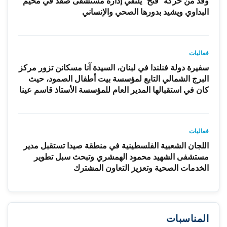
وفد من حركة "فتح" يلتقي إدارة مستشفى صفد في مخيم
البداوي ويشيد بدورها الصحي والإنساني
فعاليات
سفيرة دولة فنلندا في لبنان، السيدة آنا مسكانن تزور مركز
البرج الشمالي التابع لمؤسسة بيت أطفال الصمود، حيث
كان في استقبالها المدير العام للمؤسسة الأستاذ قاسم عينا
فعاليات
اللجان الشعبية الفلسطينية في منطقة صيدا تستقبل مدير
مستشفى الشهيد محمود الهمشري وتبحث سبل تطوير
الخدمات الصحية وتعزيز التعاون المشترك
المناسبات