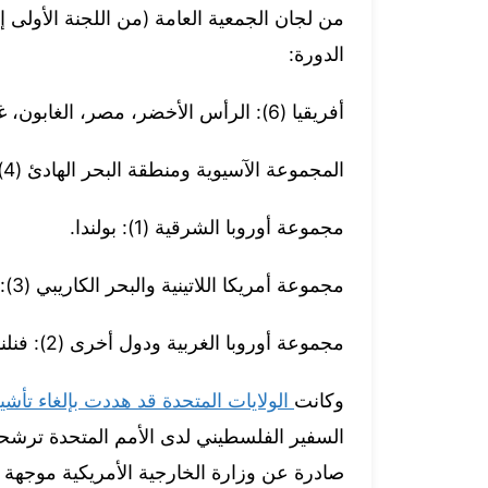
الدورة:
أفريقيا (6): الرأس الأخضر، مصر، الغابون، غينيا بيساو، موريشيوس، زيمبابوي.
المجموعة الآسيوية ومنطقة البحر الهادئ (4): أفغانستان، العراق، منغوليا، لبنان.
مجموعة أوروبا الشرقية (1): بولندا.
مجموعة أمريكا اللاتينية والبحر الكاريبي (3): أنتيغوا وبربودا، جمهورية الدومينيكان، باراغواي.
مجموعة أوروبا الغربية ودول أخرى (2): فنلندا، أيرلندا.
وكانت
الولايات المتحدة قد هددت بإلغاء تأش
السفير الفلسطيني لدى الأمم المتحدة ترشح
صادرة عن وزارة الخارجية الأمريكية موجهة