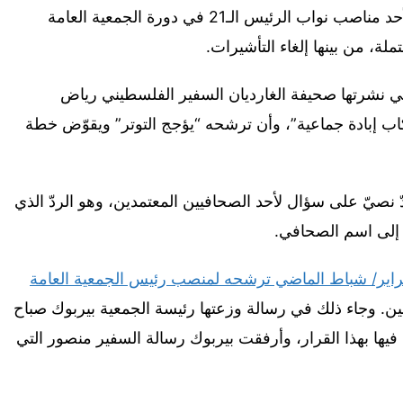
المسؤولين الفلسطينيين لسحب ترشيحهم لأحد مناصب نواب الرئيس الـ21 في دورة الجمعية العامة
لة، من بينها إلغاء التأشيرات.
تي نشرتها صحيفة الغارديان السفير الفلسطيني رياض
تكاب إبادة جماعية”، وأن ترشحه “يؤجج التوتر” ويقوّض خطة
صيّ على سؤال لأحد الصحافيين المعتمدين، وهو الردّ الذي
ة إلى اسم الصحافي.
ير/ شباط الماضي ترشحه لمنصب رئيس الجمعية العامة
انين. وجاء ذلك في رسالة وزعتها رئيسة الجمعية بيربوك صباح
وا فيها بهذا القرار، وأرفقت بيربوك رسالة السفير منصور التي