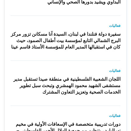
البداوي ويشيد بدورها الصحي والإنساني
فعاليات
سفيرة دولة فنلندا في لبنان، السيدة آنا مسكانن تزور مركز
البرج الشمالي التابع لمؤسسة بيت أطفال الصمود، حيث
كان في استقبالها المدير العام للمؤسسة الأستاذ قاسم عينا
فعاليات
اللجان الشعبية الفلسطينية في منطقة صيدا تستقبل مدير
مستشفى الشهيد محمود الهمشري وتبحث سبل تطوير
الخدمات الصحية وتعزيز التعاون المشترك
فعاليات
دورات تدريبية متخصصة في الإسعافات الأولية في مخيم
نهرالبارد ، بتنظيم من جمعية الهلال الأحمر الفلسطيني –