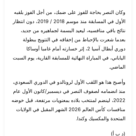
وكان النصر بحاجة للفوز على ضمك، من أجل الفوز بلقبه
الأول في المسابقة منذ موسم 2018 / 2019، دون انتظار
نتائج باقي منافسيه، ليعيد البسمة لجماهيره من جديد،
بعدما شعرت بالإحباط من إخفاقه في التتويج ببطولة
دوري أبطال آسيا 2، إثر خسارته أمام غامبا أوساكا
الياباني، في المباراة النهائية للمسابقة القارية، يوم السبت
الماضي.
وأصبح هذا هو اللقب الأول لرونالدو في الدوري السعودي،
منذ انضمامه لصفوف النصر في ديسمبر/كانون الأول عام
2022، لينضم لمنتخب بلاده بمعنويات مرتفعة، قبل خوضه
منافسات كأس العالم 2026 الشهر المقبل في الولايات
المتحدة والمكسيك وكندا.
(د ب أ)