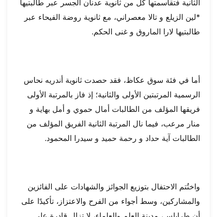
الثانية فتقاسمتها كل من ثانوية عدنان الجسر عبر طالبتيها
*لين الزيلع و تالا معصراني، مع ثانوية روضة الفيحاء عبر
طالبتيها لارا الماروق و غنى الحكم.
أما في فئة سوق عكاظ، فقد حصدت ثانوية أندريه نحاس
الرسمية المرتبتين الأولى والثانية؛ إذ فاز بالمرتبة الأولى
فريقها المؤلف من الطالبات أمال حموي و أمل بهاية و
منار مرعب، فيما نال المرتبة الثانية الفريق المؤلف من
الطالبات آية حداد و رحمة حميد و سيدرا المحمود.
واختُتم الاحتفال بتوزيع الجوائز والشهادات على الفائزين
والمشاركين، وسط أجواء من الفرح والاعتزاز، تأكيدًا على
أن طرابلس، مدينة العلم والعلماء، لا تزال قادرة على