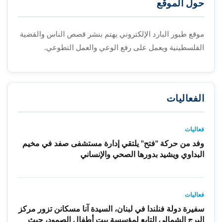
حول الموقع
موقع طيور البارد الإلكتروني يهتم بنشر قصص الناس والقضية
الفلسطينية ويعمل على رفع الوعي والعمل التطوعي.
الفعاليات
فعاليات
وفد من حركة "فتح" يلتقي إدارة مستشفى صفد في مخيم
البداوي ويشيد بدورها الصحي والإنساني
فعاليات
سفيرة دولة فنلندا في لبنان، السيدة آنا مسكانن تزور مركز
البرج الشمالي التابع لمؤسسة بيت أطفال الصمود، حيث