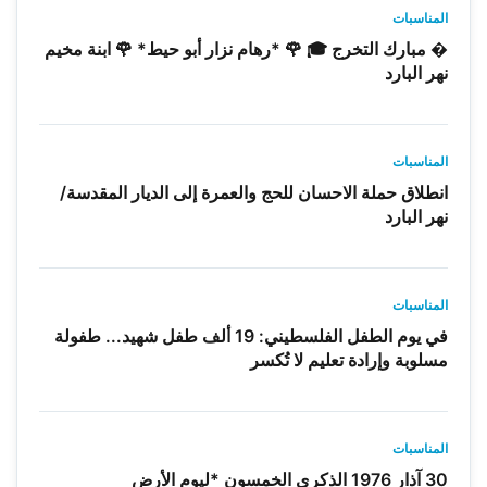
المناسبات
� مبارك التخرج 🎓 🌹 *رهام نزار أبو حيط* 🌹 ابنة مخيم
نهر البارد
المناسبات
انطلاق حملة الاحسان للحج والعمرة إلى الديار المقدسة/
نهر البارد
المناسبات
في يوم الطفل الفلسطيني: 19 ألف طفل شهيد... طفولة
مسلوبة وإرادة تعليم لا تُكسر
المناسبات
30 آذار 1976 الذكرى الخمسون *ليوم الأرض