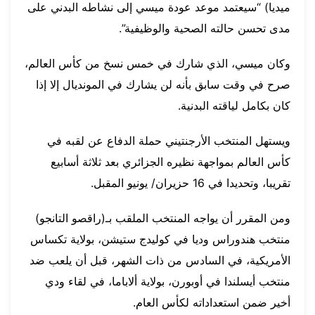
ميديا) “سيعتمد موعد عودة ميسي إلى نشاطه البدني على
مدى تحسن حالته الصحية والوظيفية”.
وكان ميسي، الذي شارك في خمس نسخ من كأس العالم،
صرح في وقت سابق بأنه لن يشارك في المونديال إلا إذا
كان بكامل لياقته البدنية.
ويستهل المنتخب الأرجنتيني حملة الدفاع عن لقبه في
كأس العالم بمواجهة نظيره الجزائري بعد ثلاثة أسابيع
تقريبا، وتحديدا في 16 حزيران/ يونيو المقبل.
ومن المقرر أن يواجه المنتخب الملقب بـ(راقصو التانجو)
منتخب هندوراس وديا في كوليدج ستيشن، بولاية تكساس
الأمريكية، في السادس من ذات الشهر، قبل أن يلعب ضد
منتخب أيسلندا في أوبورن، بولاية ألاباما، في لقاء ودي
أخير ضمن استعداداته لكأس العام.