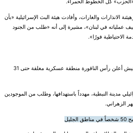
ز «الحزب» كل الخطوط الحمراء.
ئنة الانذارات والغارات، وأفادت هيئة البث الإسرائيلية «بأن
ثيف عملياته في لبنان»، مشيرة إلى أنه «طلب من الجنود
مة الاحتياطية فورًا».
وأشارت «القناة 15» الإسرائيلية إلى «أن الجيش أعلن رأس الناقورة منطقة عسكرية مغلقة حتى 31
ئيلي مدينة النبطية، مهدداً باستهدافها، وطلب من الموجودين
نهر الزهراني.
جليل