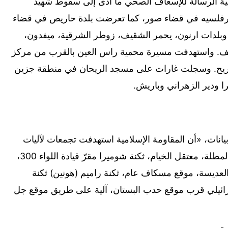
ية الرسالة للإسعاف الصحي ما ادى إلى سقوط شهيد
رفلسيه في قضاء صور، كما تعرضت بلدة حاريص في قضاء
لدات ارنون، يحمر الشقيف، زوطر الشرقية، ميفدون،
ف. واستهدفت مسيرة محمية راس العين بالقرب من مركز
يح. وسجلت غارات على مسجد الريحان في منطقة جزين
 ودير الزهراني وباريش.
نات، «أن المقاومة الإسلامية استهدفت تجمعات لآليات
وجنود الجيش الإسرائيلي في كل من موقع المطلة، معتقل الخيام، ثكنة شوميرا مقرّ قيادة اللواء 300،
العديسة، موقع مسكاف عام، ثكنة راميم (هونين) ثكنة
سرائيلي قرب موقع حدب البستان، آلية على طريق موقع جل