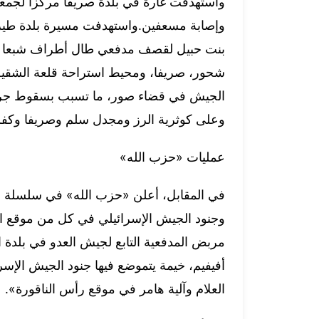
واستهدفت غارة في بلدة صريفا مركزاً لجمع
وإصابة مسعفين.واستهدفت مسيرة بلدة طي
بنت حبيل لقصف مدفعي طال أطراف شبعا وب
شحور، صريفا، ومحيط استراحة قلعة الشقي
الجيش في قضاء صور، ما تسبب بسقوط جر
وعلى كوثرية الرز ومجدل سلم وصريفا وكفرا
عمليات «حزب الله»
في المقابل، أعلن «حزب الله» في سلسلة بيا
مربض المدفعية التابع لجيش العدو في بلدة 
أفيفيم، خيمة يتموضع فيها جنود الجيش الإ
العلام وآلية هامر في موقع رأس الناقورة».