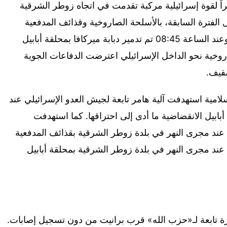
اً لقوة إسرائيلية مركبة تقدمت في اتجاه زوطر الشرقية
فترة السابقة، بالأسلحة الصاروخية وقذائف المدفعية
والمحلقات الانقضاضية وبالاشتباك المباشر. وعند الساعة 08:45 تم تدمير دبابة ميركافا بمحلقة أبابيل
خية نحو الداخل الإسرائيلي اعترضت الدفاعات الجوية
شقيف.
لامية استهدفت آلية هامر تابعة لجيش العدو الإسرائيلي عند
ابيل الانقضاضية ما أدى إلى احتراقها. كما استهدفت
 عند مجرى النهر في بلدة زوطر الشرقية بقذائف المدفعية
افة D9 وآلية اتصالات عند مجرى النهر في بلدة زوطر الشرقية بمحلقة أبابيل
ّرة تابعة لـ«حزب الله» قرب برانيت من دون تسجيل إصابات.