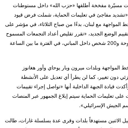
ت مسيّرة مفخخة أطلقها «حزب الله» داخل مستوطنات
 «تشديد مفاجئ في تعليمات الحماية، شملت فرض قيود
لمواجهة مع لبنان، بدءًا من صباح الثلاثاء، في مؤشر على
لتقييم الوضع الجديد، «تقرر تقليص أعداد التجمعات المسموح
بها لتصبح 50 شخصاً فقط في الأماكن المفتوحة و200 شخص داخل المباني، في الفترة ما بين الساعة
 المواجهة وبلدات ميرون وبار يوحاي وأور هغانوز
دون تغيير، كما لن يطرأ أي تعديل على الأنشطة
 وأكدت قيادة الجبهة الداخلية أنها «تواصل إجراء تقييمات
لى تعليمات الحماية سيتم إبلاغ الجمهور عبر المنصات
اسم الجيش الإسرائيلي».
ليل الاثنين مستهدفاً بلدات وقرى عدة بسلسلة غارات، طالت