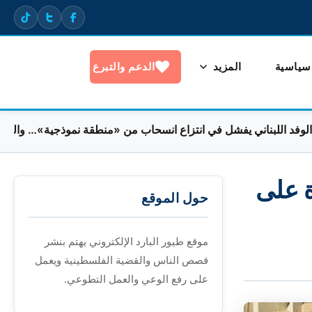
 سياسية
المزيد
الدعم والتبرع
ناني يفشل في انتزاع انسحاب من «منطقة نموذجية»… والجنوبيون مح
نبطية ويوسع هجومه منفذاً 100 غارة على
حول الموقع
موقع طيور البارد الإلكتروني يهتم بنشر
قصص الناس والقضية الفلسطينية ويعمل
على رفع الوعي والعمل التطوعي.