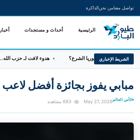
تواصل معنا
من نحن
الذاكرة
الرئيسية
أحداث و مستجدات
أخبار
"حزب الله" مع سوريا الشرع؟
هدوء لافت لـ حزب الله.. الخطوط
الشريط الإخباري
مبابي يفوز بجائزة أفضل لاعب
كأس العالم
May 27, 2026
683 مشاهدة