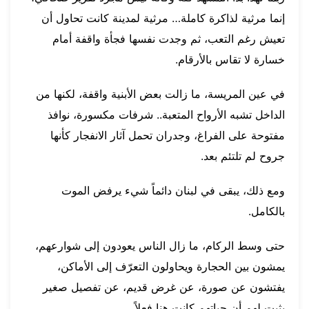
إنما مرثية لذاكرة كاملة… مرثية لمدينة كانت تحاول أن
تعيش رغم التعب، ثم وجدت نفسها فجأة واقفة أمام
خسارة لا تقاس بالأرقام.
في عين المريسة، ما زالت بعض الأبنية واقفة، لكنها من
الداخل تشبه الأرواح المتعبة.. شرفات مكسورة، نوافذ
مفتوحة على الفراغ، وجدران تحمل آثار الانفجار كأنها
جروح لم تلتئم بعد.
ومع ذلك، يبقى في لبنان دائماً شيء يرفض الموت
بالكامل.
حتى وسط الركام، ما زال الناس يعودون إلى شوارعهم،
يمشون بين الحجارة ويحاولون التعرّف إلى الأماكن،
يفتشون عن صورة، عن غرض قديم، عن تفصيل صغير
يثبت لهم أن حياتهم كانت هنا فعلاً.