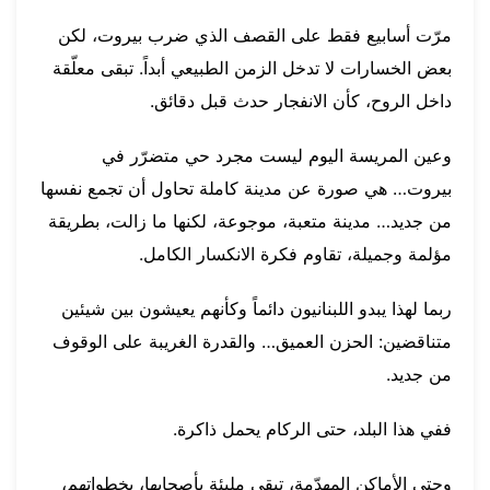
مرّت أسابيع فقط على القصف الذي ضرب بيروت، لكن
بعض الخسارات لا تدخل الزمن الطبيعي أبداً. تبقى معلّقة
داخل الروح، كأن الانفجار حدث قبل دقائق.
وعين المريسة اليوم ليست مجرد حي متضرّر في
بيروت… هي صورة عن مدينة كاملة تحاول أن تجمع نفسها
من جديد… مدينة متعبة، موجوعة، لكنها ما زالت، بطريقة
مؤلمة وجميلة، تقاوم فكرة الانكسار الكامل.
ربما لهذا يبدو اللبنانيون دائماً وكأنهم يعيشون بين شيئين
متناقضين: الحزن العميق… والقدرة الغريبة على الوقوف
من جديد.
ففي هذا البلد، حتى الركام يحمل ذاكرة.
وحتى الأماكن المهدّمة، تبقى مليئة بأصحابها، بخطواتهم،