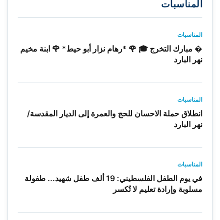
المناسبات
المناسبات
� مبارك التخرج 🎓 🌹 *رهام نزار أبو حيط* 🌹 ابنة مخيم
نهر البارد
المناسبات
انطلاق حملة الاحسان للحج والعمرة إلى الديار المقدسة/
نهر البارد
المناسبات
في يوم الطفل الفلسطيني: 19 ألف طفل شهيد... طفولة
مسلوبة وإرادة تعليم لا تُكسر