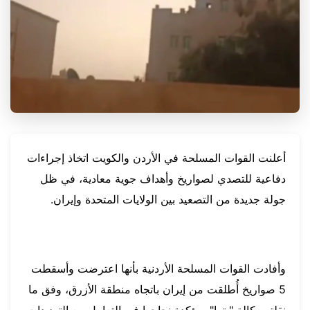
أعلنت القوات المسلحة في الأردن والكويت اتخاذ إجراءات
دفاعية للتصدي لصواريخ وأهداف جوية معادية، في ظل
جولة جديدة من التصعيد بين الولايات المتحدة وإيران.
وأفادت القوات المسلحة الأردنية بأنها اعترضت وأسقطت
5 صواريخ أُطلقت من إيران باتجاه منطقة الأزرق، وفق ما
نقلته وكالة "بترا"، مؤكدة نجاحها في التعامل مع التهديدات