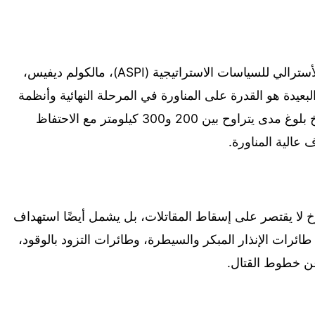
ونقل التقرير عن المحلل البارز في المعهد الأسترالي للسياسات الاستراتيجية (ASPI)، مالكولم ديفيس،
عيدة هو القدرة على المناورة في المرحلة النهائية وأنظمة
التوجيه"، موضحًا أن هذه التقنية تتيح للصاروخ بلوغ مدى يتراوح بين 200 و300 كيلومتر مع الاحتفاظ
عالية المناورة.
وخ لا يقتصر على إسقاط المقاتلات، بل يشمل أيضًا استهداف
ائرات الإنذار المبكر والسيطرة، وطائرات التزود بالوقود،
عن خطوط القتال.