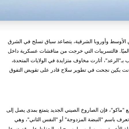
 الأوسط وأوروبا الشرقية، يتصاعد سباق تسلح في الشرق
الميًا. فالتسريبات التي خرجت من مناقشات عسكرية داخل
الصاروخ الجديد "PL-16" الملقب بـ"الرعد"، أثارت مخاوف متزايدة في الولايات المتحدة،
كانت بكين نجحت في تطوير سلاح قادر على تقويض التفوق
ماكو"، فإن الصاروخ الصيني الجديد يتمتع بمدى يصل إلى
عرف باسم "النبضة المزدوجة" أو "النفس الثاني"، وهي
حلة الأخيرة من مساره، ما يسمح له بالحفاظ على قدرته على