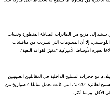
ي يستند إلى مزيج من الطائرات المقاتلة المتطورة وتقنيات
اللوجستي، إلا أن المعلومات التي تسربت من مناقشات
تعتبره الأوساط الأميركية "مغيرًا لقواعد اللعبة".
 التقديرات، صُمم صاروخ "PL-16" ليتلاءم مع حجرات التسليح الداخلية في المقاتلتين الصينيتين
الشبحيتين "J-20" و"J-35" المستقبلية، ما يسمح لطائرة "J-20"، التي كانت تحمل سابقًا 4 صواريخ من