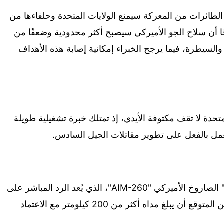
طائرات من المعركة سيمنع الولايات المتحدة وحلفاءها من
 أن سلاح الجو الأميركي سيصبح أكثر محدودية وضعفًا من
والسيطرة، فيما يرجح الخبراء إمكانية إصابة هذه الأهداف
متحدة لا تقف مكتوفة الأيدي، إذ تمتلك خبرة تشغيلية طويلة
مل بالفعل على تطوير مقاتلات الجيل السادس.
وإلى جانب ذلك، تطور شركة "لوكهيد مارتن" الصاروخ الأميركي "AIM-260"، الذي يُعد الرد المباشر على
الصاروخين الصينيين "PL-15" و"PL-16"، ومن المتوقع أن يبلغ مداه أكثر من 200 كيلومتر مع الاعتماد