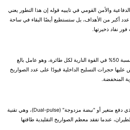
فاعية والأمن القومي في تايبيه قوله إن هذا التطور يعني
من ضرب عدد أكبر من الأهداف، بل ستستطيع أيضًا البقاء في ساحة
فور نفاد ذخيرتها.
ويضيف التقرير أن هذه الزيادة تمثل تحسنًا بنسبة 50% في القوة النارية لكل طائرة، وهو عامل بالغ
 عليها حجرات التسليح الداخلية قيودًا على عدد الصواريخ
ية المنخفضة.
ويرتكز "PL-16" أيضًا على محرك صاروخي ذي دفع متغير أو "نبضة مزدوجة" (Dual-pulse)، وهي تقنية
طيران، عندما تفقد معظم الصواريخ التقليدية طاقتها