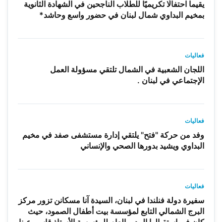
يقيما احتفالًا تكريميًا للطلاب الناجحين في الشهادة الثانوية
بمخيم البداوي شمال لبنان في حضور واسع وحاشد*
فعاليات
اللجان الشعبية في الشمال تلتقي مسؤولة العمل
الإجتماعي في لبنان .
فعاليات
وفد من حركة "فتح" يلتقي إدارة مستشفى صفد في مخيم
البداوي ويشيد بدورها الصحي والإنساني
فعاليات
سفيرة دولة فنلندا في لبنان، السيدة آنا مسكانن تزور مركز
البرج الشمالي التابع لمؤسسة بيت أطفال الصمود، حيث
كان في استقبالها المدير العام للمؤسسة الأستاذ قاسم عينا