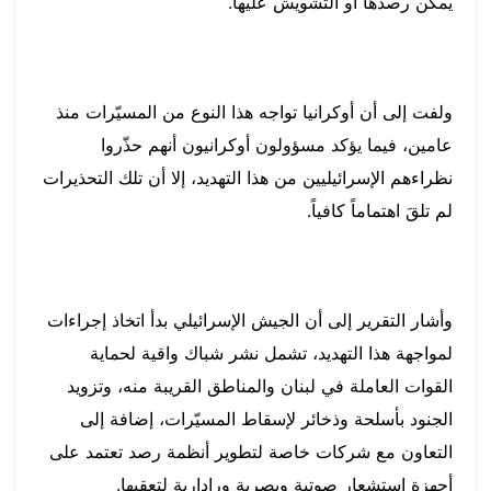
يمكن رصدها أو التشويش عليها.
ولفت إلى أن أوكرانيا تواجه هذا النوع من المسيّرات منذ
عامين، فيما يؤكد مسؤولون أوكرانيون أنهم حذّروا
نظراءهم الإسرائيليين من هذا التهديد، إلا أن تلك التحذيرات
لم تلقَ اهتماماً كافياً.
وأشار التقرير إلى أن الجيش الإسرائيلي بدأ اتخاذ إجراءات
لمواجهة هذا التهديد، تشمل نشر شباك واقية لحماية
القوات العاملة في لبنان والمناطق القريبة منه، وتزويد
الجنود بأسلحة وذخائر لإسقاط المسيّرات، إضافة إلى
التعاون مع شركات خاصة لتطوير أنظمة رصد تعتمد على
أجهزة استشعار صوتية وبصرية ورادارية لتعقبها.