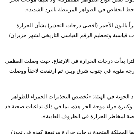
حظ انخفاض في الظواهر المرتبطة بالبرد الشديد».
راً باللون الأحمر (أقصى درجات التحذير) بشأن الحرارة
 قياسية وتحطيم الرقم القياسي التاريخي لشهر حزيران/
ترا بدأت درجات الحرارة في الارتفاع، حيث وصلت العظمى
37 درجة مئوية في جنوب إنكلترا و35 درجة مئوية في جنوب شرق ويلز، ثم ارتفعت لاحقاً ووصلت
د الجوية في الهيئة: «تُخصص التحذيرات الحمراء للظواهر
ة وكبيرة جراء موجة الحر هذه، بما في ذلك تداعيات صحية قد
رضة لمخاطر الحرارة في الظروف العادية».
ا المملكة المتحدة درجات حرارة مرتفعة كهذه في تموز/