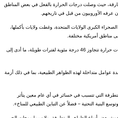
حارقة، حيث وصلت درجات الحرارة بالفعل في بعض المناطق
صحراء الكبرى الولايات المتحدة، وغطت ولايات بأكملها،
 على مناطق أمريكية مختلفة.
كما تعاني أجزاء من الهند وباكستان من درجات حرارة تتجاوز 46 درجة مئوية لفترات طويلة، ما أدى إلى
 عدة عوامل متداخلة لهذه الظواهر الطبيعية، بما في ذلك أزمة
متطرفة التي تتسبب في خسائر في أي عام معين يتأثر
سع البنية التحتية – فضلاً عن التباين الطبيعي للمناخ».
دوث بعض أنواع الظواهر المتطرفة، ولا سيما موجات الحر