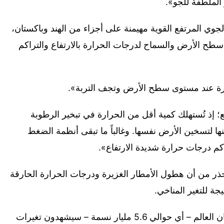
لملطفة للجو».
لجوي المرتفع القوية مهيمنة على أجزاء من الهند وباكستان،
طح الأرض والسماح لدرجات الحرارة بالارتفاع والتراكم
حرارة عند مستوى سطح الأرض وتجف التربة».
ع؛ إذ تُستهلك كمية أقل من الحرارة في تبخير الرطوبة
نها لتسخين الأرض نفسها. وغالباً ما تبقى أنظمة الضغط
كم درجات حرارة شديدة الارتفاع».
رير خطير صدر في العام 2024 قد حذر من أن هطول الأمطار الغزيرة ودرجات الحرارة الحارقة
جة للتغير المناخي.
وقدّر العلماء أن ما يقرب من ثلاثة أرباع سكان العالم – أي حوالي 5.6 مليار نسمة – سيشهدون تغيرات