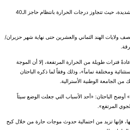
وتواجه الهند وباكستان منذ أسابيع موجة حر شديدة، حيث تتجاوز درجات الحرارة بانتظام حاجز الـ40
ف ولايات الهند الثماني والعشرين حتى نهاية شهر حزيران/
رقة.
دةً فترات طويلة من الحرارة المرتفعة، إلا أن الموجة
ثنائية ومختلفة تماماً»، وذلك وفقاً لما ذكره الباحثان
 من الجامعة الوطنية الأسترالية.
وضح الباحثان: «أحد الأسباب التي جعلت الوضع سيئاً
لجوي المرتفع».
ا، فإنها تزيد من احتمالية حدوث موجات حارة من خلال كبح