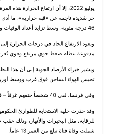
يوليو 2022، إلا أن ارتفاع الحرارة ه
حر شديدة ناجمة عن «قبة حرارية»، ما أدى إ
46 درجة مئوية، وسط تزايد أعداد الوفيات وتصاعد مخاطر وقوع كوارث.
ويعود الارتفاع الحاد في درجات الحرارة إلى 
مدفوعة بنظام ضغط جوي مرتفع وقوي يُعرف 
ويشير خبراء الأرصاد الجوية إلى أن هذا النظ
تحبس الهواء الساخن فوق غرب ووسط أوروبا، 
وفي فرنسا، لقي 40 شخصاً حتفهم غرقاً – في مأساة مؤلمة- أثناء محاولتهم التخفيف من وطأة الحر.
وقد حذرت خلية الاستجابة للطوارئ الحكومي
للرقابة، مثل البحيرات والأنهار، وذلك عقب 
شملت وفاة فتاة تبلغ من العمر 13 عاماً.