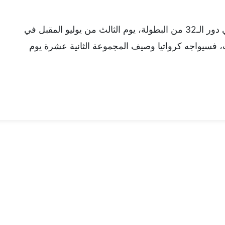
وسيتقابل منتخب كولومبيا مع منتخب غانا في دور الـ32 من البطولة، يوم الثالث من يوليو المقبل في
، فسيواجه كرواتيا وصيف المجموعة الثانية عشرة يوم