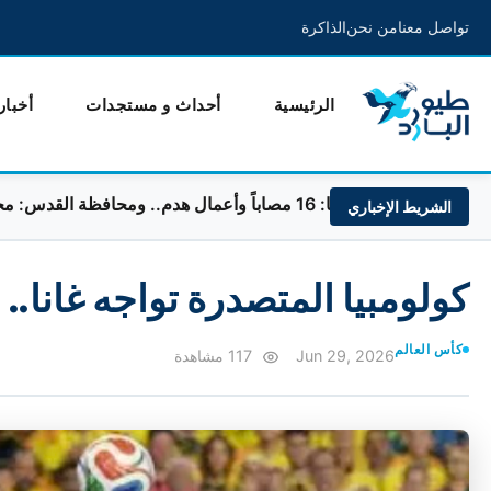
تواصل معنا
من نحن
الذاكرة
الرئيسية
أحداث و مستجدات
أخبار
 هدم.. ومحافظة القدس: مخطط لفصله عن الضفة
الشريط الإخباري
كولومبيا المتصدرة تواجه غانا.. 
كأس العالم
Jun 29, 2026
117 مشاهدة