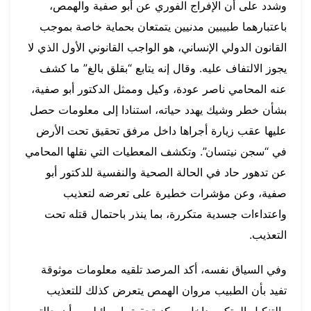
وشدد على أن الإفراج الفوري عن أبو صفية والهمص،
باعتبارهما طبيبين مدنيين يتمتعان بحماية خاصة بموجب
القانون الدولي الإنساني، هو الواجب القانوني الأول الذي لا
يجوز الالتفاف عليه. وقال إنه يتابع “بقلق بالغ” ما كشف
عنه المحامي ناصر عودة، وكيل وممثل الدكتور أبو صفية،
بشأن خطر وشيك يهدد حياته، استنادا إلى معلومات حصل
عليها عقب زيارة أجراها داخل مرفق تحقيق تحت الأرض
في “سجن نيتسان”. وتكشف المعطيات التي نقلها المحامي
عن تدهور حاد في الحالة الصحية والنفسية للدكتور أبو
صفية، وعن مؤشرات خطيرة على تعرضه لتعذيب
واعتداءات جسدية متكررة، بما ينذر باحتمال قتله تحت
التعذيب.
وفي السياق نفسه، أكد المرصد تلقيه معلومات موثوقة
تفيد بأن الطبيب مروان الهمص يتعرض كذلك للتعذيب
والتنكيل المتكرر داخل مركز تحقيق إسرائيلي، وأن حالته