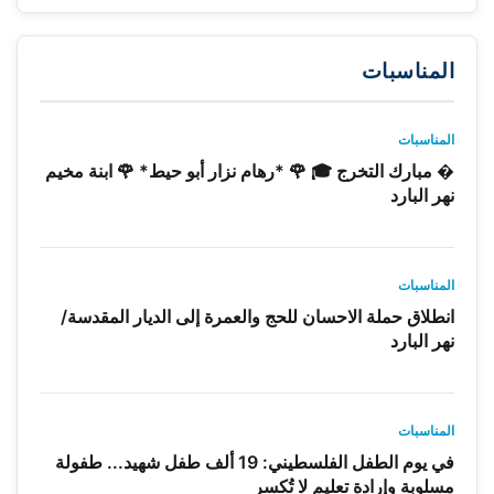
المناسبات
المناسبات
� مبارك التخرج 🎓 🌹 *رهام نزار أبو حيط* 🌹 ابنة مخيم
نهر البارد
المناسبات
انطلاق حملة الاحسان للحج والعمرة إلى الديار المقدسة/
نهر البارد
المناسبات
في يوم الطفل الفلسطيني: 19 ألف طفل شهيد... طفولة
مسلوبة وإرادة تعليم لا تُكسر