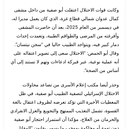
وكانت قوات الاحتلال اعتقلت أبو صفية من داخل مشفى
كمال عدوان شمالي قطاع غزة، الذي كان يعمل مديرا له،
في ديسمبر من العام 2025، بعد أن حاصرت المشفى
وأفرغته من المرضى والطواقم الطبية، وتعمدت إحداث
دمار كبير فيه، ويتواجد الطبيب حاليا في “سجن نيتسان”.
وقال أبو الحمص: “الاحتلال سعى إلى تصوير اعتقاله على
أنه عملية نوعية، عبر فبركة ادعاءات وتهم لا تستند إلى أي
أساس من الصحة”.
وحذر أيضا مكتب إعلام الأسرى من تصاعد محاولات
الاحتلال الإسرائيلي لتصفية الطبيب أبو صفية، في ظل
المعطيات الأخيرة التي تؤكد تعرضه لظروف اعتقال بالغة
القسوة، تشمل التعذيب الممنهج والتجويع والعزل الانفرادي
والحرمان من العلاج، مؤكدا أن استمرار احتجاز أبو صفية
دون تهمة أو محاكمة بموجب ما يسمى بقانون “المقاتل