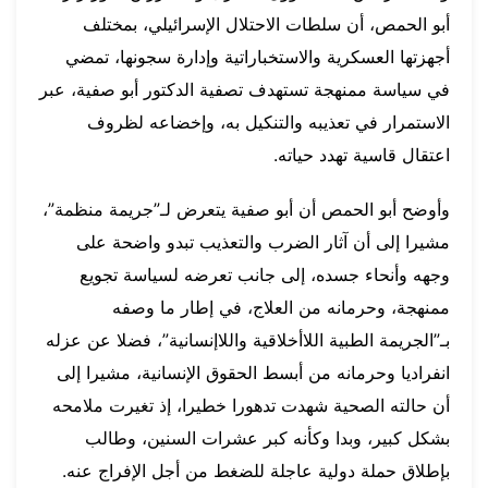
أبو الحمص، أن سلطات الاحتلال الإسرائيلي، بمختلف
أجهزتها العسكرية والاستخباراتية وإدارة سجونها، تمضي
في سياسة ممنهجة تستهدف تصفية الدكتور أبو صفية، عبر
الاستمرار في تعذيبه والتنكيل به، وإخضاعه لظروف
اعتقال قاسية تهدد حياته.
وأوضح أبو الحمص أن أبو صفية يتعرض لـ”جريمة منظمة”،
مشيرا إلى أن آثار الضرب والتعذيب تبدو واضحة على
وجهه وأنحاء جسده، إلى جانب تعرضه لسياسة تجويع
ممنهجة، وحرمانه من العلاج، في إطار ما وصفه
بـ”الجريمة الطبية اللاأخلاقية واللاإنسانية”، فضلا عن عزله
انفراديا وحرمانه من أبسط الحقوق الإنسانية، مشيرا إلى
أن حالته الصحية شهدت تدهورا خطيرا، إذ تغيرت ملامحه
بشكل كبير، وبدا وكأنه كبر عشرات السنين، وطالب
بإطلاق حملة دولية عاجلة للضغط من أجل الإفراج عنه.