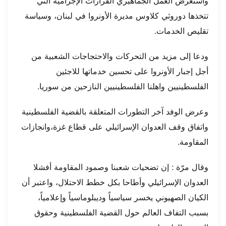
واستعرض العمل الجماهيري القرارات الإجرامية التي
تتخذها دوروثي كلاوس مديرة الأونروا في لبنان، وسياسة
تقليص الخدمات.
ودعا إلى مزيد من التحركات والاحتجاجات الشعبية من
أجل إجبار الأونروا على تحسين خدماتها للاجئين
الفلسطينيين واهلنا الفلسطينيين النازحين من سوريا.
وعرض الوفد آخر التطورات المتعلقة بالقضية الفلسطينية
واتفاق وقف العدوان الإسرائيلي على قطاع غزة،وانجازات
المقاومة.
وقال مرّة : إن تضحيات شعبنا وصمود المقاومة أفشلا
العدوان الإسرائيلي وأطاحا بكل خطط الاحتلال، واعتبر أن
الكيان الصهيوني يخسر سياسياً وديبلوماسياً وإعلامياً،
بسبب التفاف العالم حول القضية الفلسطينية وحقوق