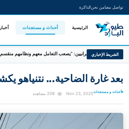
تواصل معنا
من نحن
الذاكرة
الرئيسية
أحداث و مستجدات
أخبار
اوضات مع الإيرانيين: “يصعب التعامل معهم ونظامهم منقسم”
الشريط الإخباري
بعد غارة الضاحية... نتنياهو ي
أحداث و مستجدات
Nov 23, 2025
208 مشاهدة