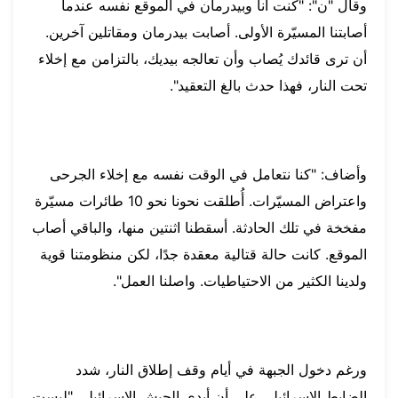
وقال "ن": "كنت أنا وبيدرمان في الموقع نفسه عندما
أصابتنا المسيّرة الأولى. أصابت بيدرمان ومقاتلين آخرين.
أن ترى قائدك يُصاب وأن تعالجه بيديك، بالتزامن مع إخلاء
تحت النار، فهذا حدث بالغ التعقيد".
وأضاف: "كنا نتعامل في الوقت نفسه مع إخلاء الجرحى
واعتراض المسيّرات. أُطلقت نحونا نحو 10 طائرات مسيّرة
مفخخة في تلك الحادثة. أسقطنا اثنتين منها، والباقي أصاب
الموقع. كانت حالة قتالية معقدة جدًا، لكن منظومتنا قوية
ولدينا الكثير من الاحتياطيات. واصلنا العمل".
ورغم دخول الجبهة في أيام وقف إطلاق النار، شدد
الضابط الإسرائيلي على أن أيدي الجيش الإسرائيلي "ليست