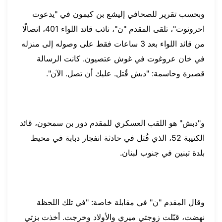
وبحسب تقرير للصحافي إليشع بن كيمون في "يدعوت
احرونوت"، تلقى المقدم "ن"، نائب قائد اللواء 401، اتصالًا
من قائد اللواء بعد 3 ساعات فقط على وصوله إلى منزله
في خان عروغوت في غوش عتصيون. كانت الرسالة
قصيرة وحاسمة: "دبش قُتل. عليك أن تصل. الآن".
و"دبش" هو اللقب العسكري للمقدم دور بن سمحون، قائد
الكتيبة 52، الذي قُتل في حادثة انفجار دبابة في محيط
بلدة تبنين في جنوب لبنان.
وقال المقدم "ن" في مقابلة خاصة: "في تلك اللحظة
نهضت، قبّلت زوجتي ميري والأولاد وخرجت. أخذت بزتي